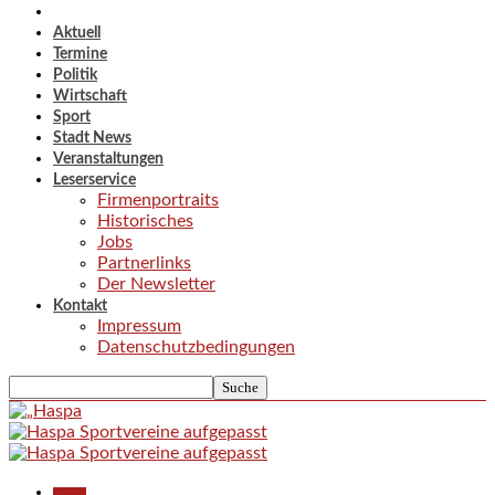
Aktuell
Termine
Politik
Wirtschaft
Sport
Stadt News
Veranstaltungen
Leserservice
Firmenportraits
Historisches
Jobs
Partnerlinks
Der Newsletter
Kontakt
Impressum
Datenschutzbedingungen
Aktuell