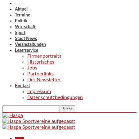
Aktuell
Termine
Politik
Wirtschaft
Sport
Stadt News
Veranstaltungen
Leserservice
Firmenportraits
Historisches
Jobs
Partnerlinks
Der Newsletter
Kontakt
Impressum
Datenschutzbedingungen
Aktuell