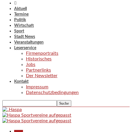
Aktuell
Termine
Politik
Wirtschaft
Sport
Stadt News
Veranstaltungen
Leserservice
Firmenportraits
Historisches
Jobs
Partnerlinks
Der Newsletter
Kontakt
Impressum
Datenschutzbedingungen
Aktuell