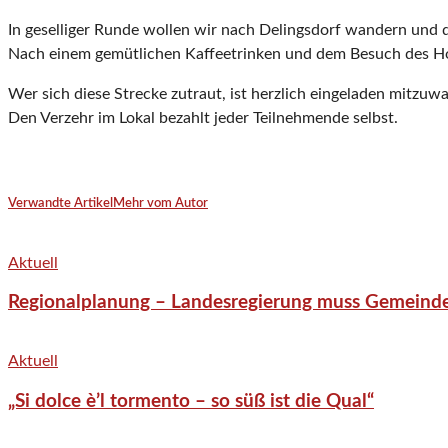
In geselliger Runde wollen wir nach Delingsdorf wandern und 
Nach einem gemütlichen Kaffeetrinken und dem Besuch des Ho
Wer sich diese Strecke zutraut, ist herzlich eingeladen mitzuw
Den Verzehr im Lokal bezahlt jeder Teilnehmende selbst.
Verwandte Artikel
Mehr vom Autor
Aktuell
Regionalplanung – Landesregierung muss Gemeind
Aktuell
„Si dolce è’l tormento – so süß ist die Qual“