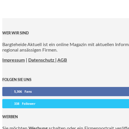
WER WIR SIND
Bargteheide Aktuell ist ein online Magazin mit aktuellen Infor
regional ansässigen Firmen.
Impressum
|
Datenschutz |
AGB
FOLGEN SIE UNS
5,306
Fans
338
Follower
WERBEN
Sie möchten
Werbung
schalten oder ein Firmenportrait veröff