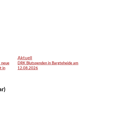
Aktuell
, neue
DRK Blutspenden in Bargteheide am
t in
12.08.2026
ar)