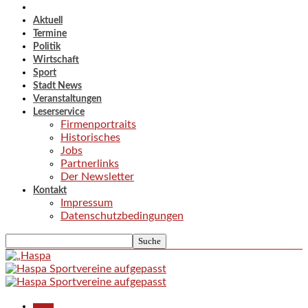
Aktuell
Termine
Politik
Wirtschaft
Sport
Stadt News
Veranstaltungen
Leserservice
Firmenportraits
Historisches
Jobs
Partnerlinks
Der Newsletter
Kontakt
Impressum
Datenschutzbedingungen
Aktuell