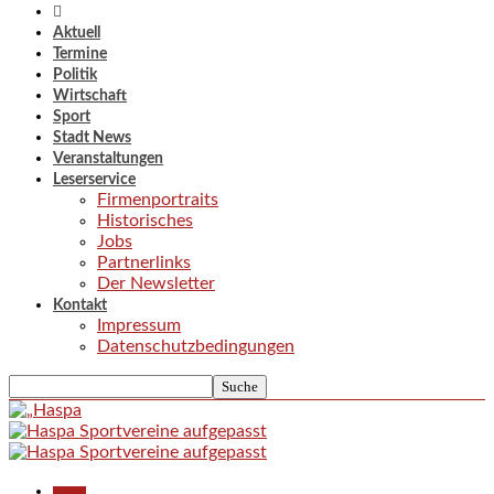
Aktuell
Termine
Politik
Wirtschaft
Sport
Stadt News
Veranstaltungen
Leserservice
Firmenportraits
Historisches
Jobs
Partnerlinks
Der Newsletter
Kontakt
Impressum
Datenschutzbedingungen
Aktuell