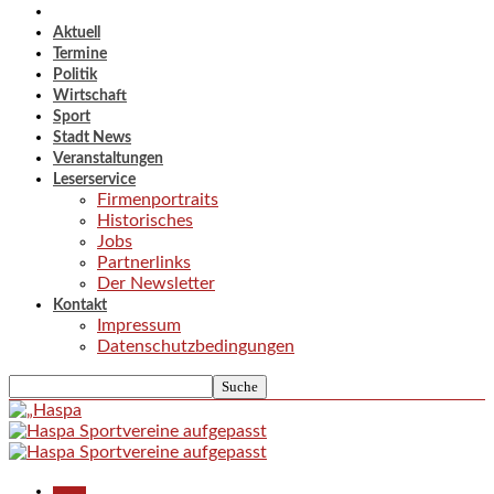
Aktuell
Termine
Politik
Wirtschaft
Sport
Stadt News
Veranstaltungen
Leserservice
Firmenportraits
Historisches
Jobs
Partnerlinks
Der Newsletter
Kontakt
Impressum
Datenschutzbedingungen
Aktuell