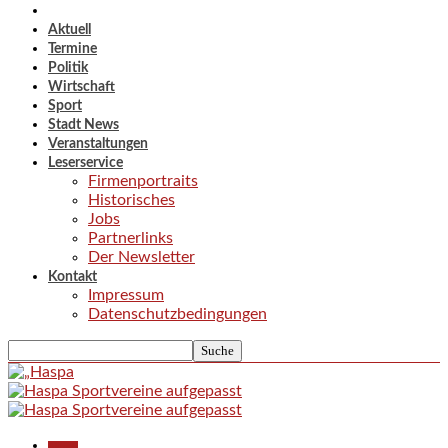
Aktuell
Termine
Politik
Wirtschaft
Sport
Stadt News
Veranstaltungen
Leserservice
Firmenportraits
Historisches
Jobs
Partnerlinks
Der Newsletter
Kontakt
Impressum
Datenschutzbedingungen
Aktuell