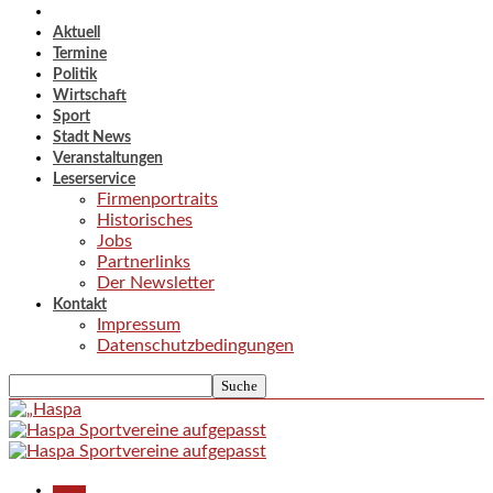
Aktuell
Termine
Politik
Wirtschaft
Sport
Stadt News
Veranstaltungen
Leserservice
Firmenportraits
Historisches
Jobs
Partnerlinks
Der Newsletter
Kontakt
Impressum
Datenschutzbedingungen
Aktuell