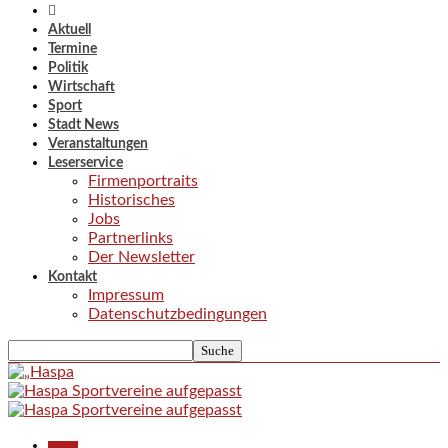
Aktuell
Termine
Politik
Wirtschaft
Sport
Stadt News
Veranstaltungen
Leserservice
Firmenportraits
Historisches
Jobs
Partnerlinks
Der Newsletter
Kontakt
Impressum
Datenschutzbedingungen
Aktuell