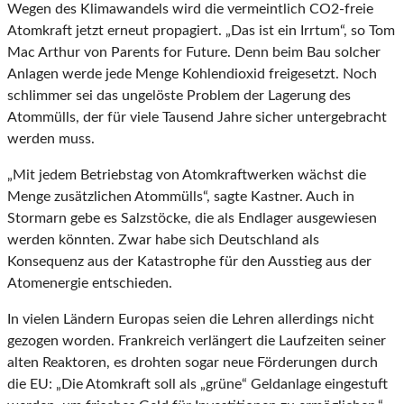
Wegen des Klimawandels wird die vermeintlich CO2-freie
Atomkraft jetzt erneut propagiert. „Das ist ein Irrtum“, so Tom
Mac Arthur von Parents for Future. Denn beim Bau solcher
Anlagen werde jede Menge Kohlendioxid freigesetzt. Noch
schlimmer sei das ungelöste Problem der Lagerung des
Atommülls, der für viele Tausend Jahre sicher untergebracht
werden muss.
„Mit jedem Betriebstag von Atomkraftwerken wächst die
Menge zusätzlichen Atommülls“, sagte Kastner. Auch in
Stormarn gebe es Salzstöcke, die als Endlager ausgewiesen
werden könnten. Zwar habe sich Deutschland als
Konsequenz aus der Katastrophe für den Ausstieg aus der
Atomenergie entschieden.
In vielen Ländern Europas seien die Lehren allerdings nicht
gezogen worden. Frankreich verlängert die Laufzeiten seiner
alten Reaktoren, es drohten sogar neue Förderungen durch
die EU: „Die Atomkraft soll als „grüne“ Geldanlage eingestuft