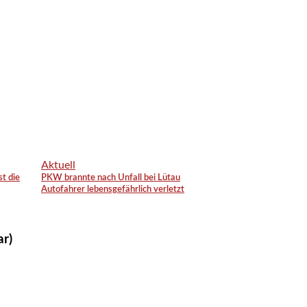
Aktuell
st die
PKW brannte nach Unfall bei Lütau
Autofahrer lebensgefährlich verletzt
ar)