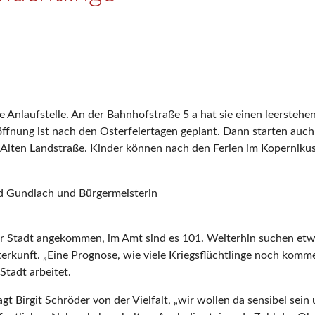
eue Anlaufstelle. An der Bahnhofstraße 5 a hat sie einen leerste
röffnung ist nach den Osterfeiertagen geplant. Dann starten auch
er Alten Landstraße. Kinder können nach den Ferien im Koperni
nd Gundlach und Bürgermeisterin
 der Stadt angekommen, im Amt sind es 101. Weiterhin suchen etw
rkunft. „Eine Prognose, wie viele Kriegsflüchtlinge noch kommen
Stadt arbeitet.
sagt Birgit Schröder von der Vielfalt, „wir wollen da sensibel se