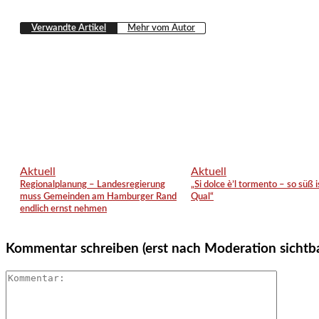
Verwandte Artikel
Mehr vom Autor
Aktuell
Aktuell
Regionalplanung – Landesregierung
„Si dolce è’l tormento – so süß i
muss Gemeinden am Hamburger Rand
Qual“
endlich ernst nehmen
Kommentar schreiben (erst nach Moderation sichtb