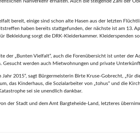
öffentlichen Nahverkehr erhalten. Auch die steigende Zahl der
falt bereit, einige sind schon alte Hasen aus der letzten Flüchtl
streffen haben bereits stattgefunden, der nächste ist am 13. Apr
 für Bekleidung sorgt die DRK-Kleiderkammer. Kleiderspenden so
te der „Bunten Vielfalt“, auch die Forenübersicht ist unter der 
en. Gesucht werden auch Mietwohnungen und private Unterkünft
m Jahr 2015“, sagt Bürgermeisterin Birte Kruse-Gobrecht, „für die
ntrum, das Kinderhaus, die Sozialarbeiter von „tohus“ und die Ki
 Katastrophe sei sie unendlich dankbar.
m von der Stadt und dem Amt Bargteheide-Land, letzteres überni