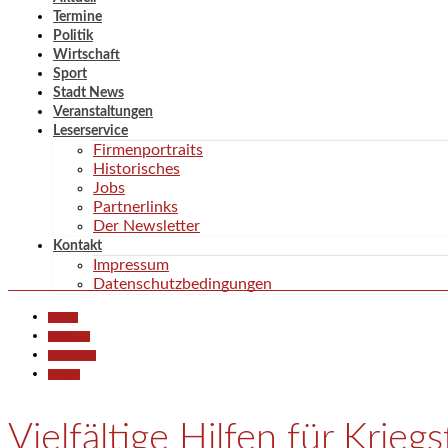
Termine
Politik
Wirtschaft
Sport
Stadt News
Veranstaltungen
Leserservice
Firmenportraits
Historisches
Jobs
Partnerlinks
Der Newsletter
Kontakt
Impressum
Datenschutzbedingungen
Aktuell
Allgemein
Gesellschaft
Termine
Vielfältige Hilfen für Kriegs