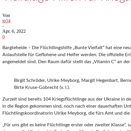
Von
jp54
-
Apr. 6, 2022
0
Bargteheide – Die Flüchtlingshilfe „Bunte Vielfalt“ hat eine n
Anlaufstelle für Geflohene und Helfer werden. Die offizielle E
angemeldet sind. Den Raum dafür stellt das „Vitamin C“ an d
Birgit Schröder, Ulrike Meyborg, Margit Hegenbart, Ber
Birte Kruse-Gobrecht (v. l.).
Zurzeit sind bereits 104 Kriegsflüchtlinge aus der Ukraine in
in die Region gekommen sind, noch nach einer dauerhaften Unte
Flüchtlingskoordinatorin Ulrike Meyborg, die fürs Amt und die 
„Für uns gibt es keine Flüchtlinge erster oder zweiter Klasse“, 