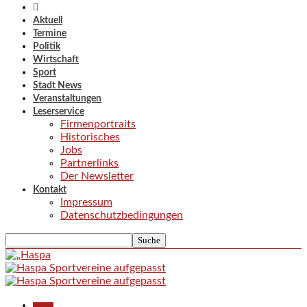
Aktuell
Termine
Politik
Wirtschaft
Sport
Stadt News
Veranstaltungen
Leserservice
Firmenportraits
Historisches
Jobs
Partnerlinks
Der Newsletter
Kontakt
Impressum
Datenschutzbedingungen
Aktuell