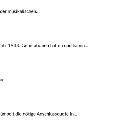
er musikalischen...
Jahr 1933. Generationen hatten und haben...
r...
dümpelt die nötige Anschlussquote in...