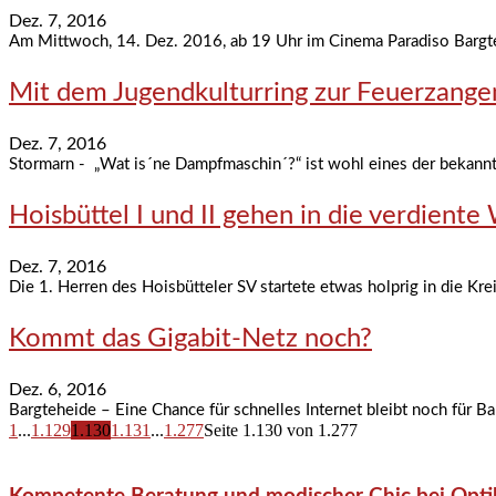
Dez. 7, 2016
Am Mittwoch, 14. Dez. 2016, ab 19 Uhr im Cinema Paradiso Bargt
Mit dem Jugendkulturring zur Feuerzang
Dez. 7, 2016
Stormarn - „Wat is´ne Dampfmaschin´?“ ist wohl eines der bekannt
Hoisbüttel I und II gehen in die verdient
Dez. 7, 2016
Die 1. Herren des Hoisbütteler SV startete etwas holprig in die Krei
Kommt das Gigabit-Netz noch?
Dez. 6, 2016
Bargteheide – Eine Chance für schnelles Internet bleibt noch für B
1
...
1.129
1.130
1.131
...
1.277
Seite 1.130 von 1.277