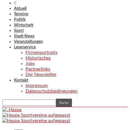
Aktuell
Termine
Politik
Wirtschaft
Sport
Stadt News
Veranstaltungen
Leserservice
Firmenportraits
Historisches
Jobs
Partnerlinks
Der Newsletter
Kontakt
Impressum
Datenschutzbedingungen