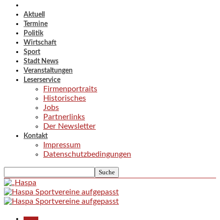
Aktuell
Termine
Politik
Wirtschaft
Sport
Stadt News
Veranstaltungen
Leserservice
Firmenportraits
Historisches
Jobs
Partnerlinks
Der Newsletter
Kontakt
Impressum
Datenschutzbedingungen
Aktuell