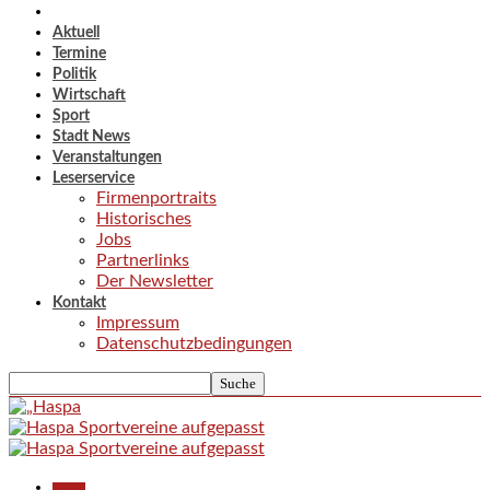
Aktuell
Termine
Politik
Wirtschaft
Sport
Stadt News
Veranstaltungen
Leserservice
Firmenportraits
Historisches
Jobs
Partnerlinks
Der Newsletter
Kontakt
Impressum
Datenschutzbedingungen
Aktuell