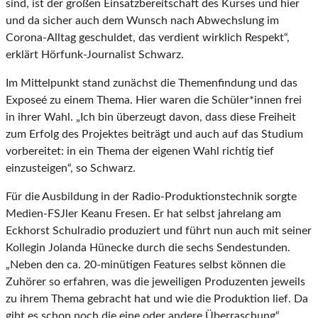
sind, ist der großen Einsatzbereitschaft des Kurses und hier
und da sicher auch dem Wunsch nach Abwechslung im
Corona-Alltag geschuldet, das verdient wirklich Respekt“,
erklärt Hörfunk-Journalist Schwarz.
Im Mittelpunkt stand zunächst die Themenfindung und das
Exposeé zu einem Thema. Hier waren die Schüler*innen frei
in ihrer Wahl. „Ich bin überzeugt davon, dass diese Freiheit
zum Erfolg des Projektes beiträgt und auch auf das Studium
vorbereitet: in ein Thema der eigenen Wahl richtig tief
einzusteigen“, so Schwarz.
Für die Ausbildung in der Radio-Produktionstechnik sorgte
Medien-FSJler Keanu Fresen. Er hat selbst jahrelang am
Eckhorst Schulradio produziert und führt nun auch mit seiner
Kollegin Jolanda Hünecke durch die sechs Sendestunden.
„Neben den ca. 20-minütigen Features selbst können die
Zuhörer so erfahren, was die jeweiligen Produzenten jeweils
zu ihrem Thema gebracht hat und wie die Produktion lief. Da
gibt es schon noch die eine oder andere Überraschung“,