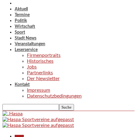
Aktuell
Termine
Politik
Wirtschaft
Sport
Stadt News
Veranstaltungen
Leserservice
Firmenportraits
Historisches
Jobs
Partnerlinks
Der Newsletter
Kontakt
Impressum
Datenschutzbedingungen
Aktuell