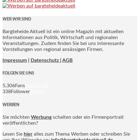
WER WIR SIND
Bargteheide Aktuell ist ein online Magazin mit aktuellen
Informationen aus Politik, Wirtschaft und regionalen
Veranstaltungen. Zudem finden Sie bei uns interessante
Vorstellungen von regional ansässigen Firmen.
Impressum
|
Datenschutz |
AGB
FOLGEN SIE UNS
5,306
Fans
Gefällt mir
338
Follower
Folgen
WERBEN
Sie möchten
Werbung
schalten oder ein Firmenportrait
veröffentlichen?
Lesen Sie
hier
alles zum Thema Werben oder schreiben Sie
uns Ihre Wünsche an:
info@bargteheideaktuell.de