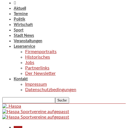
Aktuell
Termine
Politik
Wirtschaft
Sport
Stadt News
Veranstaltungen
Leserservice
Firmenportraits
Historisches
Jobs
Partnerlinks
Der Newsletter
Kontakt
Impressum
Datenschutzbedingungen
Aktuell