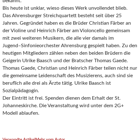
bekannt.
Bis heute ist u
nklar, wieso dieses Werk unvollendet blieb.
Das Ahrensburger Streichquartett besteht seit über 25
Jahren. Gegründet haben es die Brüder
Christian
Färber an
der Violine
und Heinrich
Färber
am Violoncello
gemeinsam
mit zwei
weiteren Musikern, die alle vier d
amals im
Jugend
–
Sinfonieorchester Ahrensburg gespielt
haben.
Zu den
heutigen Mitgliedern zählen neben den beiden Brüdern die
Geigerin Ulrike
Baasch und der Bratscher Thomas Gaede.
Thomas Gaede, Christian und Heinrich Färber teilen
nicht nur
die gemeinsame
Leidenschaft des Musizierens, auch sind sie
beruflich alle drei als
Ärzte
tätig. Ulrike Baasch ist
Sozialpädagogin.
Der Eintritt ist frei. Spenden dienen dem Erhalt der St.
Johanneskirche
. Die Veranstaltung wird
unter dem 2G+
Modell ablaufen.
Verwandte Artikel
Mehr vom Autor