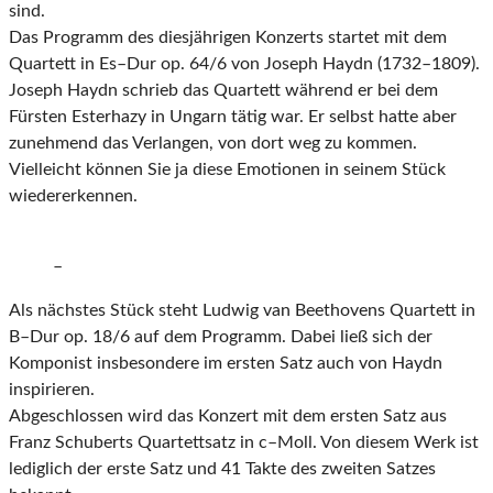
sind.
Das Programm des diesjährigen Konzerts startet mit dem
Quartett in Es
–
Dur op. 64/6 von
Joseph Haydn
(1732
–
1809)
.
Joseph Haydn schrieb das Quartett während er bei dem
Fürsten
Esterhazy in Ungarn tätig war. Er se
lbst hatte aber
zunehmend das Verlangen, von dort weg
zu kommen.
Vielleicht können Sie ja diese Emotionen in seinem Stück
wiedererkennen.
–
Als
nächstes Stück steht Ludwig van Beethovens Quartett in
B
–
Dur op. 18/6 auf dem Programm.
Dabei ließ sich der
Kompon
ist insbesondere im ersten Satz auch von Haydn
inspirieren.
Abgeschlossen wird das Konzert mit
dem ersten Satz aus
Franz Schuberts Quartettsatz in c
–
Moll. Von diesem Werk ist
lediglich der erste Satz und 41 Takte des zweiten Satzes