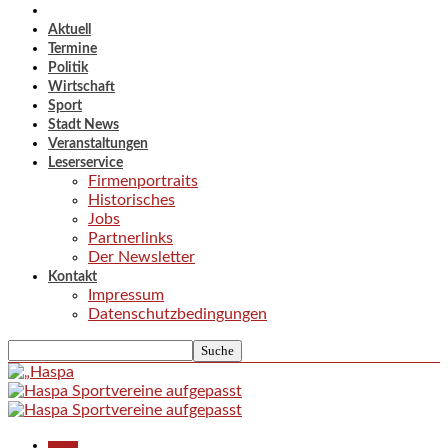
Aktuell
Termine
Politik
Wirtschaft
Sport
Stadt News
Veranstaltungen
Leserservice
Firmenportraits
Historisches
Jobs
Partnerlinks
Der Newsletter
Kontakt
Impressum
Datenschutzbedingungen
Aktuell