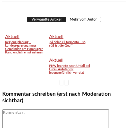
Verwandte Artikel
Mehr vom Autor
Aktuell
Aktuell
Regionalplanung –
„Si dolce è’l tormento – so
Landesregierung muss
süß ist die Qual“
Gemeinden am Hamburger
Rand endlich ernst nehmen
Aktuell
PKW brannte nach Unfall bei
Lütau Autofahrer
lebensgefährlich verletzt
Kommentar schreiben (erst nach Moderation
sichtbar)