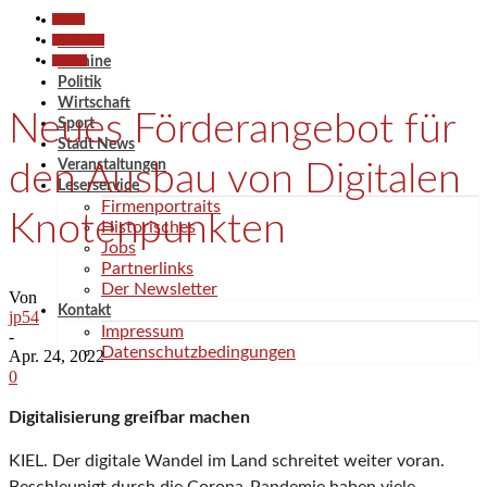
Aktuell
Gesellschaft
Aktuell
Termine
Termine
Politik
Wirtschaft
Neues Förderangebot für
Sport
Stadt News
Veranstaltungen
den Ausbau von Digitalen
Leserservice
Firmenportraits
Knotenpunkten
Historisches
Jobs
Partnerlinks
Der Newsletter
Von
Kontakt
jp54
Impressum
-
Datenschutzbedingungen
Apr. 24, 2022
0
Digitalisierung greifbar machen
KIEL. Der digitale Wandel im Land schreitet weiter voran.