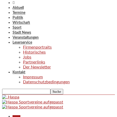
Aktuell
Termine
Politik
Wirtschaft
Sport
Stadt News
Veranstaltungen
Leserservice
Firmenportraits
Historisches
Jobs
Partnerlinks
Der Newsletter
Kontakt
Impressum
Datenschutzbedingungen
Aktuell