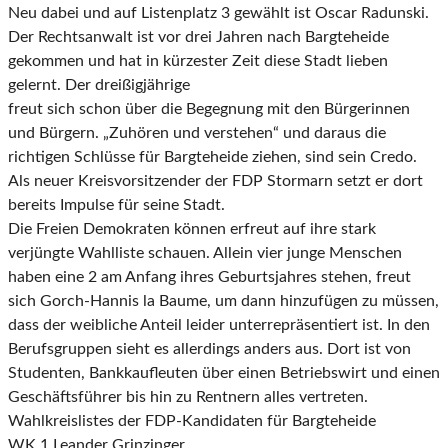
Neu dabei und auf Listenplatz 3 gewählt ist Oscar Radunski.
Der Rechtsanwalt ist vor drei Jahren
nach Bargteheide
gekommen und hat in kürzester Zeit diese Stadt lieben
gelernt. Der dreißigjährige
freut sich schon über die Begegnung mit den Bürgerinnen
und Bürgern. „Zuhören und verstehen“
und daraus die
richtigen Schlüsse für Bargteheide ziehen, sind sein Credo.
Als neuer
Kreisvorsitzender der FDP Stormarn setzt er dort
bereits Impulse für seine Stadt.
Die Freien Demokraten können erfreut auf ihre stark
verjüngte Wahlliste schauen. Allein vier junge
Menschen
haben eine 2 am Anfang ihres Geburtsjahres stehen, freut
sich Gorch-Hannis la Baume,
um dann hinzufügen zu müssen,
dass der weibliche Anteil leider unterrepräsentiert ist. In den
Berufsgruppen sieht es allerdings anders aus. Dort ist von
Studenten, Bankkaufleuten über einen
Betriebswirt und einen
Geschäftsführer bis hin zu Rentnern alles vertreten.
Wahlkreislistes der FDP-Kandidaten für Bargteheide
WK 1 Leander Grinzinger