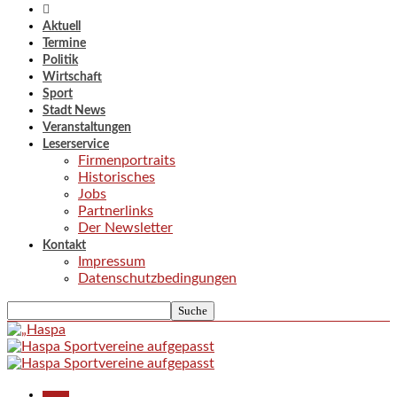
Aktuell
Termine
Politik
Wirtschaft
Sport
Stadt News
Veranstaltungen
Leserservice
Firmenportraits
Historisches
Jobs
Partnerlinks
Der Newsletter
Kontakt
Impressum
Datenschutzbedingungen
Aktuell