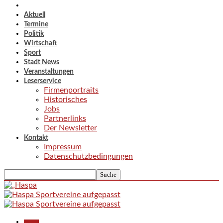
Aktuell
Termine
Politik
Wirtschaft
Sport
Stadt News
Veranstaltungen
Leserservice
Firmenportraits
Historisches
Jobs
Partnerlinks
Der Newsletter
Kontakt
Impressum
Datenschutzbedingungen
Aktuell