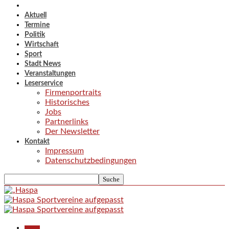
Aktuell
Termine
Politik
Wirtschaft
Sport
Stadt News
Veranstaltungen
Leserservice
Firmenportraits
Historisches
Jobs
Partnerlinks
Der Newsletter
Kontakt
Impressum
Datenschutzbedingungen
Aktuell