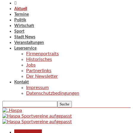
Aktuell
Termine
Politik
Wirtschaft
Sport
Stadt News
Veranstaltungen
Leserservice
Firmenportraits
Historisches
Jobs
Partnerlinks
Der Newsletter
Kontakt
Impressum
Datenschutzbedingungen
Polizeiberichte