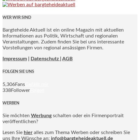
WER WIR SIND
Bargteheide Aktuell ist ein online Magazin mit aktuellen
Informationen aus Politik, Wirtschaft und regionalen
Veranstaltungen. Zudem finden Sie bei uns interessante
Vorstellungen von regional ansässigen Firmen.
Impressum
|
Datenschutz |
AGB
FOLGEN SIE UNS
5,306
Fans
Gefällt mir
338
Follower
Folgen
WERBEN
Sie möchten
Werbung
schalten oder ein Firmenportrait
veröffentlichen?
Lesen Sie
hier
alles zum Thema Werben oder schreiben Sie
uns Ihre Wünsche an:
info@bargteheideaktuell.de